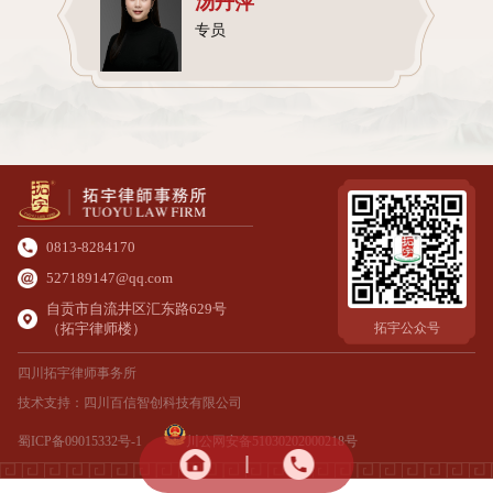
汤丹萍
专员
0813-8284170
527189147@qq.com
自贡市自流井区汇东路629号
（拓宇律师楼）
拓宇公众号
四川拓宇律师事务所
技术支持：
四川百信智创科技有限公司
蜀ICP备09015332号-1
川公网安备51030202000218号