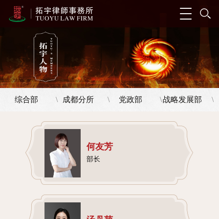
综合部
成都分所
党政部
战略发展部
\
\
\
\
何友芳
部长