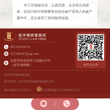
对工作兢兢业业，认真负责，从没有出现差
错；在四川拓宇律师事务所担任破产管理人的破产
案件中，充分发挥了其经验和技能。
0813-8284170
527189147@qq.com
自贡市自流井区汇东路629号
（拓宇律师楼）
拓宇公众号
四川拓宇律师事务所
技术支持：
四川百信智创科技有限公司
蜀ICP备09015332号-1
川公网安备51030202000218号