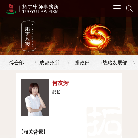
综合部
成都分所
党政部
战略发展部
\
\
\
\
何友芳
部长
【相关背景】