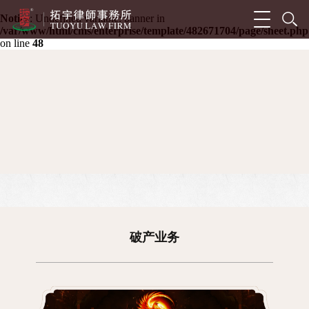
Notice
: Undefined variable: banner in
/var/www/html/cms/enterprise/template/482671704/page/sheet.php
on line
48
破产业务