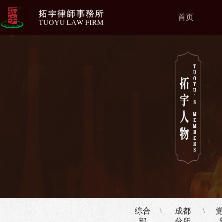
首页
\
\
综合
成都
部
分所