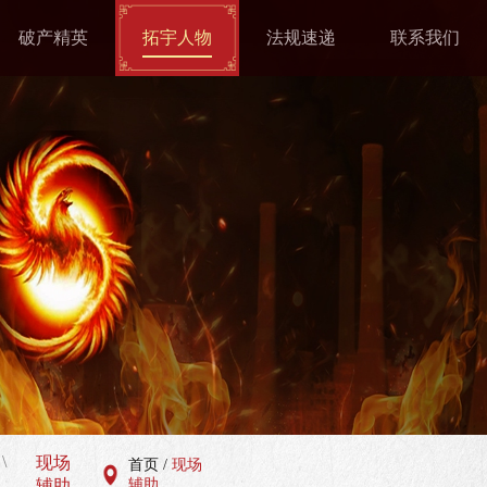
破产精英
破产精英
拓宇人物
拓宇人物
法规速递
法规速递
联系我们
联系我们
拓宇管委会
综合部
法规速递
联系我们
破产实务研
成都分所
招贤纳才
究中心
党政部
破产一部
战略发展部
破产二部
案管部
破产三部
宣传部
破产四部
财务部
破产五部
辅助人员
现场管理组
现场辅助
\
现场
首页
/
现场
辅助
辅助