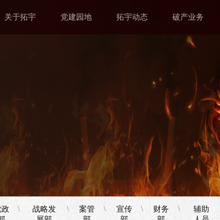
关于拓宇
关于拓宇
党建园地
党建园地
拓宇动态
拓宇动态
破产业务
破产业务
拓宇简介
拓宇党支部
拓宇新闻
破产业务
主任致辞
文化建设
破产速递
拓破荣誉
组织机构
党建活动
行业新闻
拓破案例
拓宇荣誉
文体活动
拓宇公告
破产实务研
究中心
拓宇视频
破产新闻
拓宇环境
破产知识
\
\
\
\
\
党政
战略发
案管
宣传
财务
辅助
部
展部
部
部
部
人员