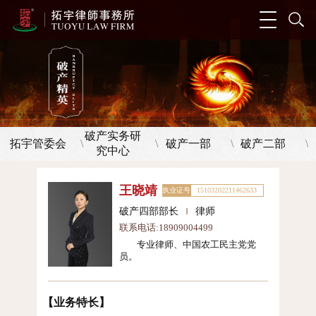
破产实务研
拓宇管委会
破产一部
破产二部
\
\
\
\
究中心
王晓靖
执业证号
15103202211462633
破产四部部长
律师
联系电话:18909004499
专业律师、中国农工民主党党
员。
【业务特长】