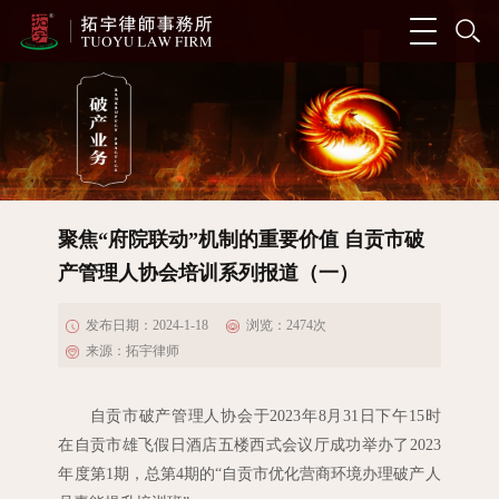
聚焦“府院联动”机制的重要价值 自贡市破
产管理人协会培训系列报道（一）
发布日期：2024-1-18
浏览：
2474
次
来源：拓宇律师
自贡市破产管理人协会于
2023
年
8
月
31
日下午
15
时
在自贡市雄飞假日酒店五楼西式会议厅成功举办了
2023
年度第
1
期，总第
4
期的“自贡市优化营商环境办理破产人